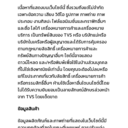
เนื้อหาที่แสดงบนเว็บไซต์นี้ ซึ่งรวมถึงแต่ไม่จำกัด
เฉพาะข้อความ เสียง วิดีโอ รูปภาพ ภาพถ่าย ภาพ
ประกอบ งานศิลปะ ไฟล์แอนิเมชั่นและกราฟิกอื่นๆ
และชื่อ โลโก้ เครื่องหมายการค้าและเครื่องหมาย
บริการ เป็นทรัพย์สินของ TVS หรือ บริษัทแม่หรือ
บริษัทในเครือหรือผู้อนุญาตและได้รับการคุ้มครอง
ตามกฎหมายลิขสิทธิ์ เครื่องหมายการค้าและ
ทรัพย์สินทางปัญญาอื่นๆ ไซต์นี้อาจแสดง
ดาวน์โหลด และ/หรือพิมพ์เพื่อใช้ในบ้านส่วนบุคคล
ที่ไม่ใช่เชิงพาณิชย์เท่านั้น โดยคุณจะต้องไม่ลบหรือ
แก้ไขประกาศเกี่ยวกับลิขสิทธิ์ เครื่องหมายการค้า
หรือกรรมสิทธิ์อื่นๆ ห้ามใช้เนื้อหาอื่นใดบนไซต์นี้โดย
ไม่ได้รับความยินยอมเป็นลายลักษณ์อักษรล่วงหน้า
จาก TVS โดยเด็ดขาด
ข้อมูลสินค้า
ข้อมูลผลิตภัณฑ์และภาพถ่ายที่แสดงในเว็บไซต์นี้มี
ความถูกต้องที่สุดในขณะที่เผยแพร่ การปรับแต่ง